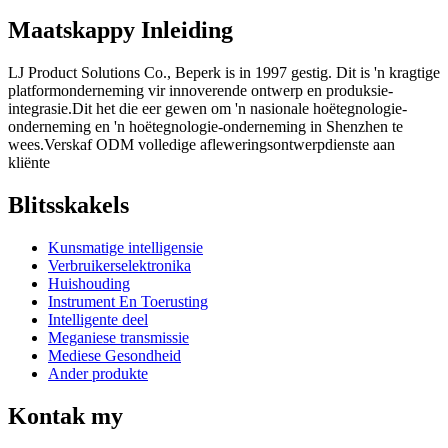
Maatskappy Inleiding
LJ Product Solutions Co., Beperk is in 1997 gestig. Dit is 'n kragtige
platformonderneming vir innoverende ontwerp en produksie-
integrasie.Dit het die eer gewen om 'n nasionale hoëtegnologie-
onderneming en 'n hoëtegnologie-onderneming in Shenzhen te
wees.Verskaf ODM volledige afleweringsontwerpdienste aan
kliënte
Blitsskakels
Kunsmatige intelligensie
Verbruikerselektronika
Huishouding
Instrument En Toerusting
Intelligente deel
Meganiese transmissie
Mediese Gesondheid
Ander produkte
Kontak my