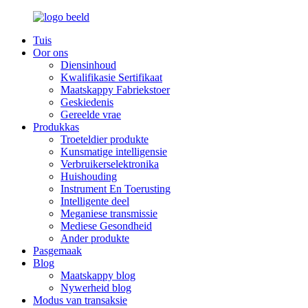
Tuis
Oor ons
Diensinhoud
Kwalifikasie Sertifikaat
Maatskappy Fabriekstoer
Geskiedenis
Gereelde vrae
Produkkas
Troeteldier produkte
Kunsmatige intelligensie
Verbruikerselektronika
Huishouding
Instrument En Toerusting
Intelligente deel
Meganiese transmissie
Mediese Gesondheid
Ander produkte
Pasgemaak
Blog
Maatskappy blog
Nywerheid blog
Modus van transaksie