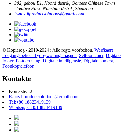
302, gebou B1, Noord-distrik, Oorsese Chinese Town
Creative Park, Nanshan-distrik, Shenzhen
E-pos:
ljproductsolutions@gmail.com
© Kopiereg - 2010-2024 : Alle regte voorbehou.
Werfkaart
Toegangsbeheer Tydbywoningsmasjien
,
Selfoonlaaier
,
Digitale
fotografie-toerusting
,
Digitale intelligensie
,
Digitale kamera
,
Foonkoptelefoon
,
Kontakte
Kontakte:
LJ
E-pos:
ljproductsolutions@gmail.com
Tel:
+86 18823419139
Whatsapp:
+8618823419139