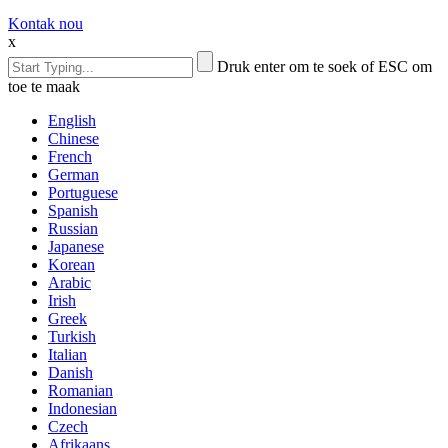
Kontak nou
x
Druk enter om te soek of ESC om
toe te maak
English
Chinese
French
German
Portuguese
Spanish
Russian
Japanese
Korean
Arabic
Irish
Greek
Turkish
Italian
Danish
Romanian
Indonesian
Czech
Afrikaans