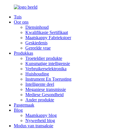
Tuis
Oor ons
Diensinhoud
Kwalifikasie Sertifikaat
Maatskappy Fabriekstoer
Geskiedenis
Gereelde vrae
Produkkas
Troeteldier produkte
Kunsmatige intelligensie
Verbruikerselektronika
Huishouding
Instrument En Toerusting
Intelligente deel
Meganiese transmissie
Mediese Gesondheid
Ander produkte
Pasgemaak
Blog
Maatskappy blog
Nywerheid blog
Modus van transaksie