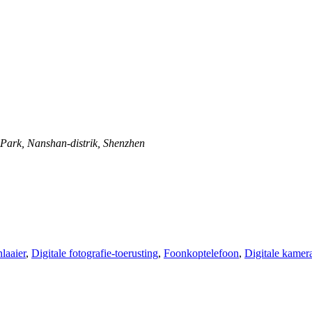
 Park, Nanshan-distrik, Shenzhen
laaier
,
Digitale fotografie-toerusting
,
Foonkoptelefoon
,
Digitale kamer