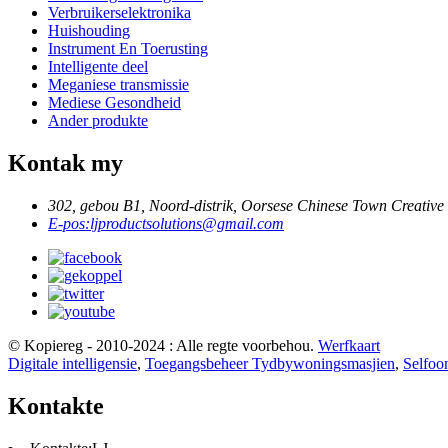
Verbruikerselektronika
Huishouding
Instrument En Toerusting
Intelligente deel
Meganiese transmissie
Mediese Gesondheid
Ander produkte
Kontak my
302, gebou B1, Noord-distrik, Oorsese Chinese Town Creative
E-pos:
ljproductsolutions@gmail.com
© Kopiereg - 2010-2024 : Alle regte voorbehou.
Werfkaart
Digitale intelligensie
,
Toegangsbeheer Tydbywoningsmasjien
,
Selfoon
Kontakte