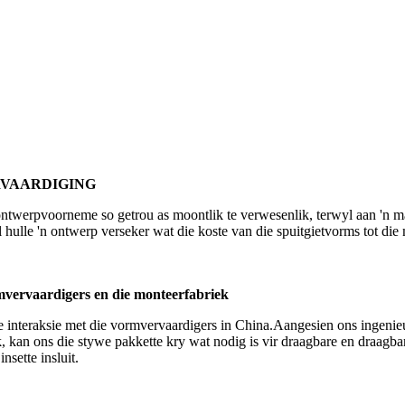
RVAARDIGING
ontwerpvoorneme so getrou as moontlik te verwesenlik, terwyl aan 'n m
 hulle 'n ontwerp verseker wat die koste van die spuitgietvorms tot die
rvaardigers en die monteerfabriek
interaksie met die vormvervaardigers in China.Aangesien ons ingenieurs
k, kan ons die stywe pakkette kry wat nodig is vir draagbare en draag
nsette insluit.