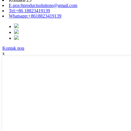
Kontakte:
LJ
E-pos:
ljproductsolutions@gmail.com
Tel:
+86 18823419139
Whatsapp:
+8618823419139
Kontak nou
x