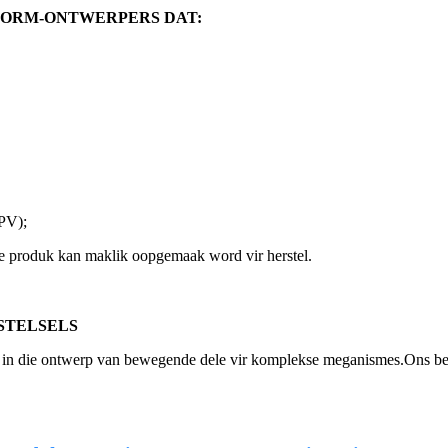
VORM-ONTWERPERS DAT:
IPV);
ie produk kan maklik oopgemaak word vir herstel.
STELSELS
 in die ontwerp van bewegende dele vir komplekse meganismes.Ons benu