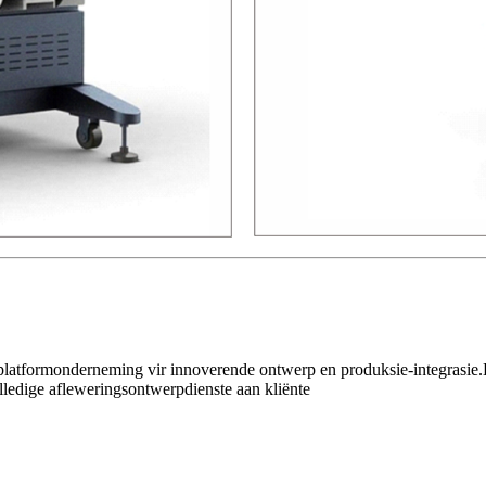
ge platformonderneming vir innoverende ontwerp en produksie-integrasi
edige afleweringsontwerpdienste aan kliënte