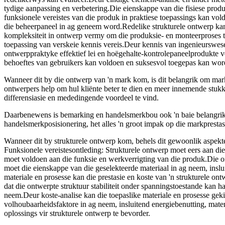
tydige aanpassing en verbetering.Die eienskappe van die fisiese prod
funksionele vereistes van die produk in praktiese toepassings kan v
die beheerpaneel in ag geneem word.Redelike strukturele ontwerp kan
kompleksiteit in ontwerp vermy om die produksie- en monteerproses 
toepassing van verskeie kennis vereis.Deur kennis van ingenieurswese
ontwerppraktyke effektief lei en hoëgehalte-kontrolepaneelprodukte v
behoeftes van gebruikers kan voldoen en suksesvol toegepas kan wor
Wanneer dit by die ontwerp van 'n mark kom, is dit belangrik om mark
ontwerpers help om hul kliënte beter te dien en meer innemende stukk
differensiasie en mededingende voordeel te vind.
Daarbenewens is bemarking en handelsmerkbou ook 'n baie belangrik
handelsmerkposisionering, het alles 'n groot impak op die markprest
Wanneer dit by strukturele ontwerp kom, behels dit gewoonlik aspekte
Funksionele vereistesontleding: Strukturele ontwerp moet eers aan d
moet voldoen aan die funksie en werkverrigting van die produk.Die ont
moet die eienskappe van die geselekteerde materiaal in ag neem, insl
materiale en prosesse kan die prestasie en koste van 'n strukturele ontw
dat die ontwerpte struktuur stabiliteit onder spanningstoestande kan 
neem.Deur koste-analise kan die toepaslike materiale en prosesse ge
volhoubaarheidsfaktore in ag neem, insluitend energiebenutting, mat
oplossings vir strukturele ontwerp te bevorder.