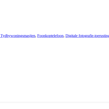
 Tydbywoningsmasjien
,
Foonkoptelefoon
,
Digitale fotografie-toerustin