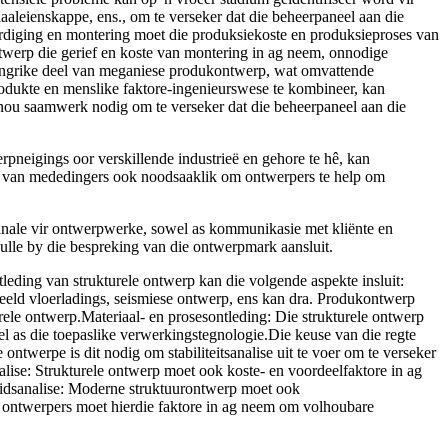
aleienskappe, ens., om te verseker dat die beheerpaneel aan die
ardiging en montering moet die produksiekoste en produksieproses van
twerp die gerief en koste van montering in ag neem, onnodige
langrike deel van meganiese produkontwerp, wat omvattende
rodukte en menslike faktore-ingenieurswese te kombineer, kan
 nou saamwerk nodig om te verseker dat die beheerpaneel aan die
pneigings oor verskillende industrieë en gehore te hê, kan
ieë van mededingers ook noodsaaklik om ontwerpers te help om
nale vir ontwerpwerke, sowel as kommunikasie met kliënte en
ulle by die bespreking van die ontwerpmark aansluit.
eding van strukturele ontwerp kan die volgende aspekte insluit:
beeld vloerladings, seismiese ontwerp, ens kan dra. Produkontwerp
rele ontwerp.Materiaal- en prosesontleding: Die strukturele ontwerp
l as die toepaslike verwerkingstegnologie.Die keuse van die regte
e ontwerpe is dit nodig om stabiliteitsanalise uit te voer om te verseker
nalise: Strukturele ontwerp moet ook koste- en voordeelfaktore in ag
eidsanalise: Moderne struktuurontwerp moet ook
e ontwerpers moet hierdie faktore in ag neem om volhoubare