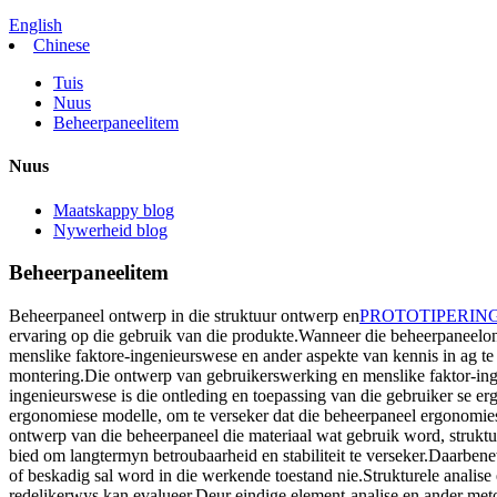
English
Chinese
Tuis
Nuus
Beheerpaneelitem
Nuus
Maatskappy blog
Nywerheid blog
Beheerpaneelitem
Beheerpaneel ontwerp in die struktuur ontwerp en
PROTOTIPERIN
ervaring op die gebruik van die produkte.Wanneer die beheerpaneelont
menslike faktore-ingenieurswese en ander aspekte van kennis in ag te 
montering.Die ontwerp van gebruikerswerking en menslike faktor-ing
ingenieurswese is die ontleding en toepassing van die gebruiker se e
ergonomiese modelle, om te verseker dat die beheerpaneel ergonomie
ontwerp van die beheerpaneel die materiaal wat gebruik word, struktur
bied om langtermyn betroubaarheid en stabiliteit te verseker.Daarbe
of beskadig sal word in die werkende toestand nie.Strukturele analise 
redelikerwys kan evalueer.Deur eindige element-analise en ander meto