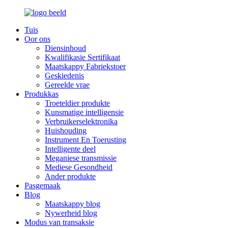
Tuis
Oor ons
Diensinhoud
Kwalifikasie Sertifikaat
Maatskappy Fabriekstoer
Geskiedenis
Gereelde vrae
Produkkas
Troeteldier produkte
Kunsmatige intelligensie
Verbruikerselektronika
Huishouding
Instrument En Toerusting
Intelligente deel
Meganiese transmissie
Mediese Gesondheid
Ander produkte
Pasgemaak
Blog
Maatskappy blog
Nywerheid blog
Modus van transaksie