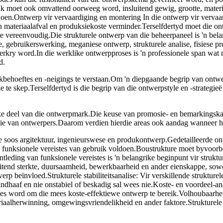
uk moet ook omvattend oorweeg word, insluitend gewig, grootte, materia
oldoen.Ontwerp vir vervaardiging en montering In die ontwerp vir verva
 materiaalafval en produksiekoste verminder.Terselfdertyd moet die on
te vereenvoudig.Die strukturele ontwerp van die beheerpaneel is 'n be
, gebruikerswerking, meganiese ontwerp, strukturele analise, fisiese p
erkry word.In die werklike ontwerpproses is 'n professionele span wat
d.
behoeftes en -neigings te verstaan.Om 'n diepgaande begrip van ontwer
e te skep.Terselfdertyd is die begrip van die ontwerpstyle en -strateg
e deel van die ontwerpmark.Die keuse van promosie- en bemarkingska
asie van ontwerpers.Daarom verdien hierdie areas ook aandag wanneer h
 soos argitektuur, ingenieurswese en produkontwerp.Gedetailleerde ontl
ie funksionele vereistes van gebruik voldoen.Boustrukture moet byvoor
leding van funksionele vereistes is 'n belangrike beginpunt vir struktu
uitend sterkte, duursaamheid, bewerkbaarheid en ander eienskappe, sowe
erp beïnvloed.Strukturele stabiliteitsanalise: Vir verskillende strukturel
handhaaf en nie onstabiel of beskadig sal wees nie.Koste- en voordeel-a
kies word om die mees koste-effektiewe ontwerp te bereik.Volhoubaarh
eriaalherwinning, omgewingsvriendelikheid en ander faktore.Strukturel