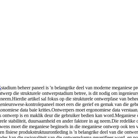
G
stadium beheer paneel is 'n belangrike deel van moderne meganiese pr
werp die strukturele ontwerpstadium betree, is dit nodig om ingenieurs
neem.Hierdie artikel sal fokus op die strukturele ontwerpfase van behe
enieurswese-kontrolepaneel moet eers die gerief en gemak van die geb
rgonomiese data baie krities.Ontwerpers moet ergonomiese data verstaa
s ontwerp is en maklik deur die gebruiker bedien kan word.Meganiese 
ele stabiliteit, duursaamheid en ander faktore in ag neem.Die redelike 
newens moet die meganiese beginsels in die meganiese ontwerp ook ten 
en fisiese produkstruktuurontleding is 'n belangrike deel van die ontwe
des kan die rasionaliteit van die ontwerpskema geverifieer word, en pot