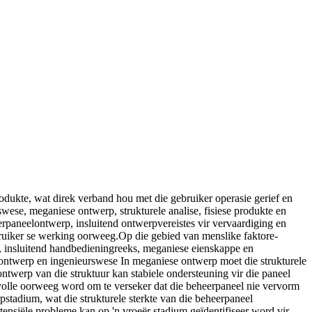
odukte, wat direk verband hou met die gebruiker operasie gerief en
wese, meganiese ontwerp, strukturele analise, fisiese produkte en
erpaneelontwerp, insluitend ontwerpvereistes vir vervaardiging en
ruiker se werking oorweeg.Op die gebied van menslike faktore-
n, insluitend handbedieningreeks, meganiese eienskappe en
ontwerp en ingenieurswese In meganiese ontwerp moet die strukturele
ontwerp van die struktuur kan stabiele ondersteuning vir die paneel
volle oorweeg word om te verseker dat die beheerpaneel nie vervorm
rpstadium, wat die strukturele sterkte van die beheerpaneel
ensiële probleme kan op 'n vroeër stadium geïdentifiseer word vir