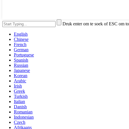
Druk enter om te soek of ESC om to
English
Chinese
French
German
Portuguese
Spanish
Russian
Japanese
Korean
Arabic
Irish
Greek
Turkish
Italian
Danish
Romanian
Indonesian
Czech
Afrikaans