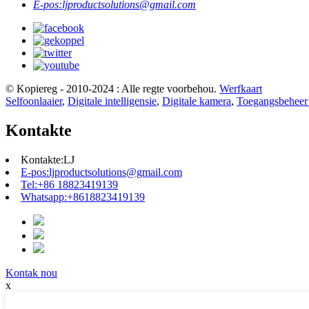
E-pos:
ljproductsolutions@gmail.com
© Kopiereg - 2010-2024 : Alle regte voorbehou.
Werfkaart
Selfoonlaaier
,
Digitale intelligensie
,
Digitale kamera
,
Toegangsbeheer
Kontakte
Kontakte:
LJ
E-pos:
ljproductsolutions@gmail.com
Tel:
+86 18823419139
Whatsapp:
+8618823419139
Kontak nou
x