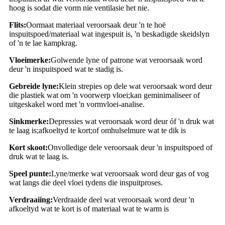
hoog is sodat die vorm nie ventilasie het nie.
Flits:
Oormaat materiaal veroorsaak deur 'n te hoë
inspuitspoed/materiaal wat ingespuit is, 'n beskadigde skeidslyn
of 'n te lae kampkrag.
Vloeimerke:
Golwende lyne of patrone wat veroorsaak word
deur 'n inspuitspoed wat te stadig is.
Gebreide lyne:
Klein strepies op dele wat veroorsaak word deur
die plastiek wat om 'n voorwerp vloei;kan geminimaliseer of
uitgeskakel word met 'n vormvloei-analise.
Sinkmerke:
Depressies wat veroorsaak word deur óf 'n druk wat
te laag is;afkoeltyd te kort;of omhulselmure wat te dik is
Kort skoot:
Onvolledige dele veroorsaak deur 'n inspuitspoed of
druk wat te laag is.
Speel
punte:
Lyne/merke wat veroorsaak word deur gas of vog
wat langs die deel vloei tydens die inspuitproses.
Verdraaiing:
Verdraaide deel wat veroorsaak word deur 'n
afkoeltyd wat te kort is of materiaal wat te warm is