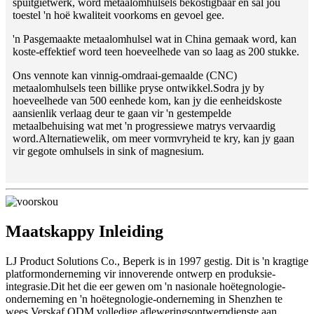
spuitgietwerk, word metaalomhulsels bekostigbaar en sal jou
toestel 'n hoë kwaliteit voorkoms en gevoel gee.
'n Pasgemaakte metaalomhulsel wat in China gemaak word, kan
koste-effektief word teen hoeveelhede van so laag as 200 stukke.
Ons vennote kan vinnig-omdraai-gemaalde (CNC)
metaalomhulsels teen billike pryse ontwikkel.Sodra jy by
hoeveelhede van 500 eenhede kom, kan jy die eenheidskoste
aansienlik verlaag deur te gaan vir 'n gestempelde
metaalbehuising wat met 'n progressiewe matrys vervaardig
word.Alternatiewelik, om meer vormvryheid te kry, kan jy gaan
vir gegote omhulsels in sink of magnesium.
Maatskappy Inleiding
LJ Product Solutions Co., Beperk is in 1997 gestig. Dit is 'n kragtige
platformonderneming vir innoverende ontwerp en produksie-
integrasie.Dit het die eer gewen om 'n nasionale hoëtegnologie-
onderneming en 'n hoëtegnologie-onderneming in Shenzhen te
wees.Verskaf ODM volledige afleweringsontwerpdienste aan