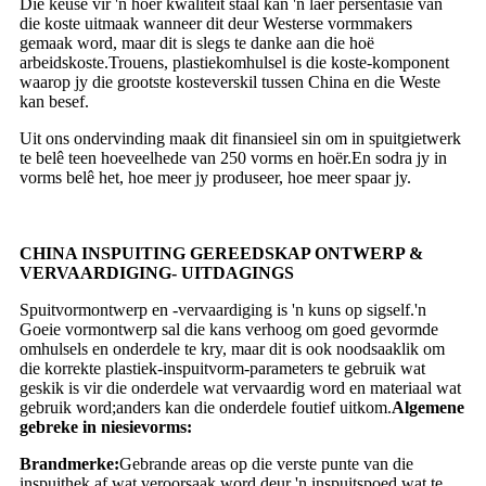
Die keuse vir 'n hoër kwaliteit staal kan 'n laer persentasie van
die koste uitmaak wanneer dit deur Westerse vormmakers
gemaak word, maar dit is slegs te danke aan die hoë
arbeidskoste.Trouens, plastiekomhulsel is die koste-komponent
waarop jy die grootste kosteverskil tussen China en die Weste
kan besef.
Uit ons ondervinding maak dit finansieel sin om in spuitgietwerk
te belê teen hoeveelhede van 250 vorms en hoër.En sodra jy in
vorms belê het, hoe meer jy produseer, hoe meer spaar jy.
CHINA INSPUITING GEREEDSKAP ONTWERP &
VERVAARDIGING- UITDAGINGS
Spuitvormontwerp en -vervaardiging is 'n kuns op sigself.'n
Goeie vormontwerp sal die kans verhoog om goed gevormde
omhulsels en onderdele te kry, maar dit is ook noodsaaklik om
die korrekte plastiek-inspuitvorm-parameters te gebruik wat
geskik is vir die onderdele wat vervaardig word en materiaal wat
gebruik word;anders kan die onderdele foutief uitkom.
Algemene
gebreke in niesievorms:
Brandmerke:
Gebrande areas op die verste punte van die
inspuithek af wat veroorsaak word deur 'n inspuitspoed wat te