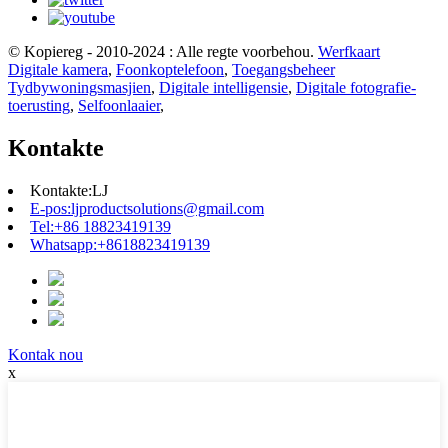
© Kopiereg - 2010-2024 : Alle regte voorbehou.
Werfkaart
Digitale kamera
,
Foonkoptelefoon
,
Toegangsbeheer
Tydbywoningsmasjien
,
Digitale intelligensie
,
Digitale fotografie-
toerusting
,
Selfoonlaaier
,
Kontakte
Kontakte:
LJ
E-pos:
ljproductsolutions@gmail.com
Tel:
+86 18823419139
Whatsapp:
+8618823419139
Kontak nou
x