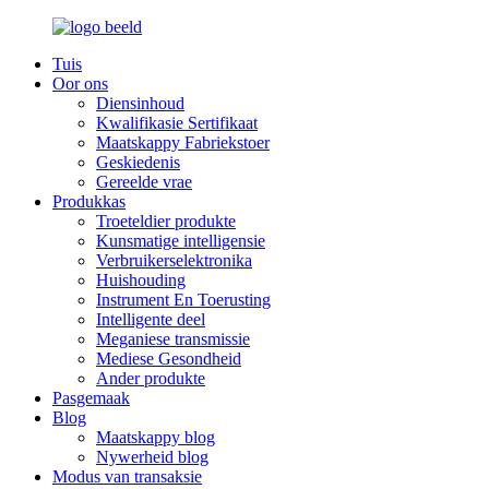
Tuis
Oor ons
Diensinhoud
Kwalifikasie Sertifikaat
Maatskappy Fabriekstoer
Geskiedenis
Gereelde vrae
Produkkas
Troeteldier produkte
Kunsmatige intelligensie
Verbruikerselektronika
Huishouding
Instrument En Toerusting
Intelligente deel
Meganiese transmissie
Mediese Gesondheid
Ander produkte
Pasgemaak
Blog
Maatskappy blog
Nywerheid blog
Modus van transaksie