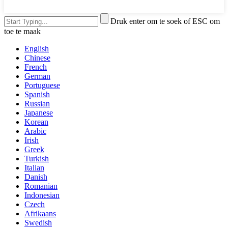
Druk enter om te soek of ESC om
toe te maak
English
Chinese
French
German
Portuguese
Spanish
Russian
Japanese
Korean
Arabic
Irish
Greek
Turkish
Italian
Danish
Romanian
Indonesian
Czech
Afrikaans
Swedish