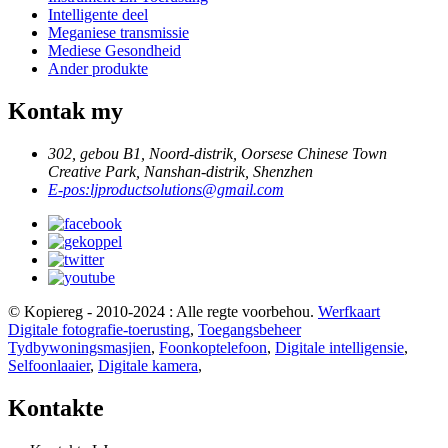
Intelligente deel
Meganiese transmissie
Mediese Gesondheid
Ander produkte
Kontak my
302, gebou B1, Noord-distrik, Oorsese Chinese Town
Creative Park, Nanshan-distrik, Shenzhen
E-pos:
ljproductsolutions@gmail.com
© Kopiereg - 2010-2024 : Alle regte voorbehou.
Werfkaart
Digitale fotografie-toerusting
,
Toegangsbeheer
Tydbywoningsmasjien
,
Foonkoptelefoon
,
Digitale intelligensie
,
Selfoonlaaier
,
Digitale kamera
,
Kontakte