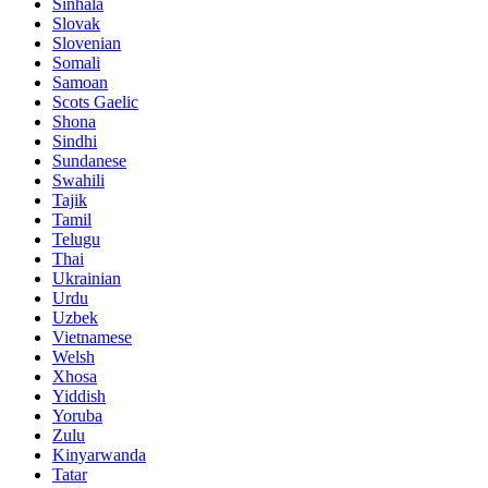
Sinhala
Slovak
Slovenian
Somali
Samoan
Scots Gaelic
Shona
Sindhi
Sundanese
Swahili
Tajik
Tamil
Telugu
Thai
Ukrainian
Urdu
Uzbek
Vietnamese
Welsh
Xhosa
Yiddish
Yoruba
Zulu
Kinyarwanda
Tatar