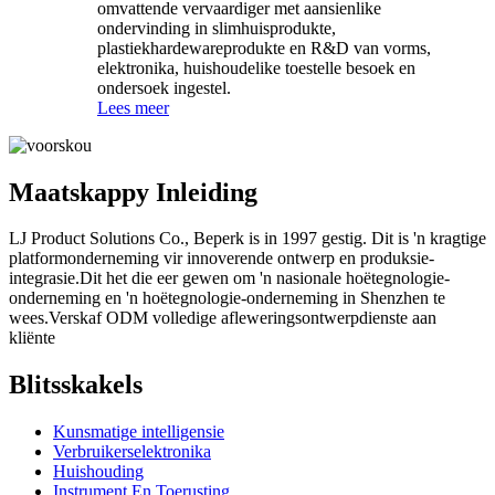
omvattende vervaardiger met aansienlike
ondervinding in slimhuisprodukte,
plastiekhardewareprodukte en R&D van vorms,
elektronika, huishoudelike toestelle besoek en
ondersoek ingestel.
Lees meer
Maatskappy Inleiding
LJ Product Solutions Co., Beperk is in 1997 gestig. Dit is 'n kragtige
platformonderneming vir innoverende ontwerp en produksie-
integrasie.Dit het die eer gewen om 'n nasionale hoëtegnologie-
onderneming en 'n hoëtegnologie-onderneming in Shenzhen te
wees.Verskaf ODM volledige afleweringsontwerpdienste aan
kliënte
Blitsskakels
Kunsmatige intelligensie
Verbruikerselektronika
Huishouding
Instrument En Toerusting