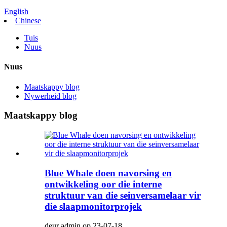
English
Chinese
Tuis
Nuus
Nuus
Maatskappy blog
Nywerheid blog
Maatskappy blog
Blue Whale doen navorsing en
ontwikkeling oor die interne
struktuur van die seinversamelaar vir
die slaapmonitorprojek
deur admin op 23-07-18