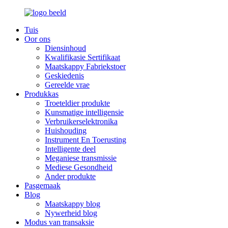
Tuis
Oor ons
Diensinhoud
Kwalifikasie Sertifikaat
Maatskappy Fabriekstoer
Geskiedenis
Gereelde vrae
Produkkas
Troeteldier produkte
Kunsmatige intelligensie
Verbruikerselektronika
Huishouding
Instrument En Toerusting
Intelligente deel
Meganiese transmissie
Mediese Gesondheid
Ander produkte
Pasgemaak
Blog
Maatskappy blog
Nywerheid blog
Modus van transaksie