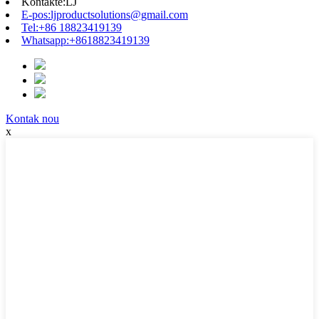
Kontakte:
LJ
E-pos:
ljproductsolutions@gmail.com
Tel:
+86 18823419139
Whatsapp:
+8618823419139
Kontak nou
x