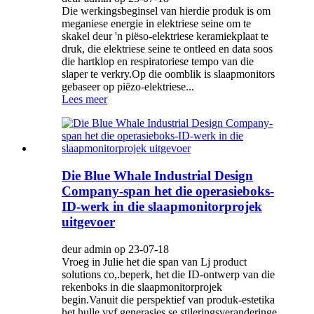
Die werkingsbeginsel van hierdie produk is om
meganiese energie in elektriese seine om te
skakel deur 'n piëso-elektriese keramiekplaat te
druk, die elektriese seine te ontleed en data soos
die hartklop en respiratoriese tempo van die
slaper te verkry.Op die oomblik is slaapmonitors
gebaseer op piëzo-elektriese...
Lees meer
Die Blue Whale Industrial Design
Company-span het die operasieboks-
ID-werk in die slaapmonitorprojek
uitgevoer
deur admin op 23-07-18
Vroeg in Julie het die span van Lj product
solutions co,.beperk, het die ID-ontwerp van die
rekenboks in die slaapmonitorprojek
begin.Vanuit die perspektief van produk-estetika
het hulle vyf generasies se stileringsveranderinge