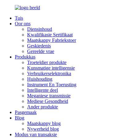
Tuis
Oor ons
Diensinhoud
Kwalifikasie Sertifikaat
Maatskappy Fabriekstoer
Geskiedenis
Gereelde vrae
Produkkas
Troeteldier produkte
Kunsmatige intelligensie
Verbruikerselektronika
Huishouding
Instrument En Toerusting
Intelligente deel
Meganiese transmissie
Mediese Gesondheid
Ander produkte
Pasgemaak
Blog
Maatskappy blog
Nywerheid blog
Modus van transaksie