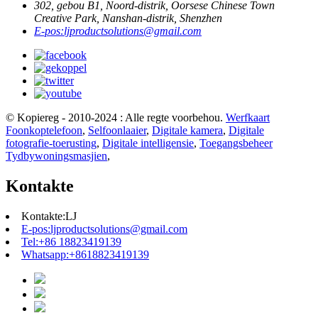
302, gebou B1, Noord-distrik, Oorsese Chinese Town
Creative Park, Nanshan-distrik, Shenzhen
E-pos:
ljproductsolutions@gmail.com
© Kopiereg - 2010-2024 : Alle regte voorbehou.
Werfkaart
Foonkoptelefoon
,
Selfoonlaaier
,
Digitale kamera
,
Digitale
fotografie-toerusting
,
Digitale intelligensie
,
Toegangsbeheer
Tydbywoningsmasjien
,
Kontakte
Kontakte:
LJ
E-pos:
ljproductsolutions@gmail.com
Tel:
+86 18823419139
Whatsapp:
+8618823419139