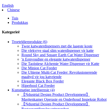
English
Chinese
Tuis
Produkkas
Kategorieë
Troeteldierprodukte (6)
Twee katwaterdispensers met die laagste koste
Die vlekvrye staal slim waterdispenser vir katte
Round Sky and Square Earth Cat Water Dispenser
'n Eenvoudige en elegante katwaterdispenser
Die Taoïstiese Alchemie Water Dispenser vir Katte
Die Minion Cat Feeder
Die Ultieme Multi-Cat Feeder: Revolusionerende
maaltyd vir jou katvriende
Elegante Black Box Feeder
Hiperbool Cat Feeder
Kunsmatige intelligensie (4)
【Ndustrial Design Product Development】
Masjienkamer Operasie en Onderhoud Inspeksie Robot
【Ndustrial Design Product Development】
Restaurantdiensleweringsrobot