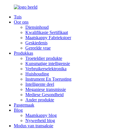
Tuis
Oor ons
Diensinhoud
Kwalifikasie Sertifikaat
Maatskappy Fabriekstoer
Geskiedenis
Gereelde vrae
Produkkas
Troeteldier produkte
Kunsmatige intelligensie
Verbruikerselektronika
Huishouding
Instrument En Toerusting
Intelligente deel
Meganiese transmissie
Mediese Gesondheid
Ander produkte
Pasgemaak
Blog
Maatskappy blog
Nywerheid blog
Modus van transaksie