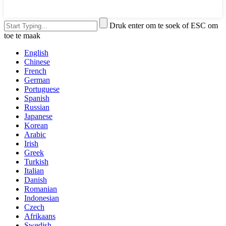
Druk enter om te soek of ESC om
toe te maak
English
Chinese
French
German
Portuguese
Spanish
Russian
Japanese
Korean
Arabic
Irish
Greek
Turkish
Italian
Danish
Romanian
Indonesian
Czech
Afrikaans
Swedish