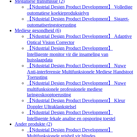
Meganiese transmissie (2)
【Ndustrial Design Product Development】 Volledige
outomatiese koekieproduksielyn
【Ndustrial Design Product Development】 Sigaret-
outomatiseringstoerusting
Mediese gesondheid (6)
【Ndustrial Design Product Development】 Adaptive
Optical Vision Corrector
【Ndustrial Design Product Development】
Intelligente monitor vir die insameling van
huisslaapdata
【Ndustrial Design Product Development】 Nuwe
Anti-interferensie Multifunksionele Mediese Handstoot
Toerusting
【Ndustrial Design Product Development】 Nuwe
multifunksionele professionele mediese
laringoskooptoerusting
【Ndustrial Design Product Development】 Kleur
Doppler Ultraklankstelsel
【Ndustrial Design Product Development】
Intelligente fekale analise en opsporing toestel
Ander produkte (2)
【Ndustrial Design Product Development】
Multifunksionele reisbril vir blindes