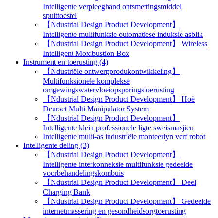
Intelligente verpleeghand ontsmettingsmiddel
spuittoestel
【Ndustrial Design Product Development】
Intelligente multifunksie outomatiese induksie asblik
【Ndustrial Design Product Development】 Wireless
Intelligent Moxibustion Box
Instrument en toerusting (4)
【Ndustriële ontwerpprodukontwikkeling】
Multifunksionele komplekse
omgewingswatervloeiopsporingstoerusting
【Ndustrial Design Product Development】 Hoë
Deurset Multi Manipulator System
【Ndustrial Design Product Development】
Intelligente klein professionele ligte sweismasjien
Intelligente multi-as industriële monteerlyn verf robot
Intelligente deling (3)
【Ndustrial Design Product Development】
Intelligente interkonneksie multifunksie gedeelde
voorbehandelingskombuis
【Ndustrial Design Product Development】 Deel
Charging Bank
【Ndustrial Design Product Development】 Gedeelde
internetmassering en gesondheidsorgtoerusting