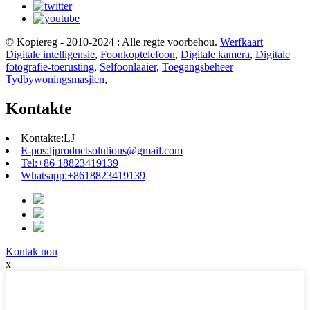
© Kopiereg - 2010-2024 : Alle regte voorbehou.
Werfkaart
Digitale intelligensie
,
Foonkoptelefoon
,
Digitale kamera
,
Digitale
fotografie-toerusting
,
Selfoonlaaier
,
Toegangsbeheer
Tydbywoningsmasjien
,
Kontakte
Kontakte:
LJ
E-pos:
ljproductsolutions@gmail.com
Tel:
+86 18823419139
Whatsapp:
+8618823419139
Kontak nou
x