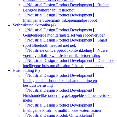
【Ndustrial Design Product Development】 Ruihan
Bangwo handrehabilitasierobot
【Ndustrial Design Product Development】
Intelligente Supermark-inkopiemandjie-robot
Verbruikerselektronika (4)
【Ndustrial Design Product Development】
Geïntegreerde moniteringstelsel van spoorvervoer
【Ndustrial Design Product Development】 Smart
sport Bluetooth-headset met nek
【Ndustriële ontwerpprodukontwikkeling】 Nuwe
voertuigradiofrekwensie-identifikasietoerusting
【Ndustrial Design Product Development】 Draadlose
intelligente huis moxibustion fisioterapie toerusting
Huishouding (6)
【Ndustrial Design Product Development】
Intelligente huishoudelike babamonitering en
bestuurstoerusting
【Ndustrial Design Product Development】
Huishoudelike onderling gekoppelde selftoets vetdikte
meter
【Ndustrial Design Product Development】
Intelligente kitsdrink multifunksie watermasjien
【Ndustrial Design Produk Ontwikkeling】