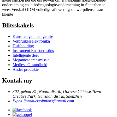
integrasie.Dit het die eer gewen om 'n nasionale hoëtegnologie-
onderneming en 'n hoëtegnologie-onderneming in Shenzhen te
wees.Verskaf ODM volledige afleweringsontwerpdienste aan
kliënte
Blitsskakels
Kunsmatige intelligensie
Verbruikerselektronika
Huishouding
Instrument En Toerusting
Intelligente deel
Meganiese transmissie
Mediese Gesondheid
Ander produkte
Kontak my
302, gebou B1, Noord-distrik, Oorsese Chinese Town
Creative Park, Nanshan-distrik, Shenzhen
E-pos:
ljproductsolutions@gmail.com